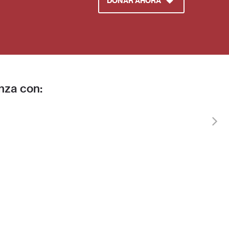
DONAR AHORA
nza con:
ad
Historias