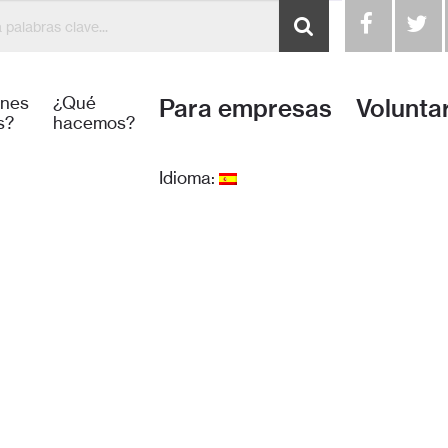
énes
¿Qué
Para empresas
Volunta
s?
hacemos?
Idioma: