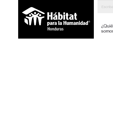
¿Qui
somo