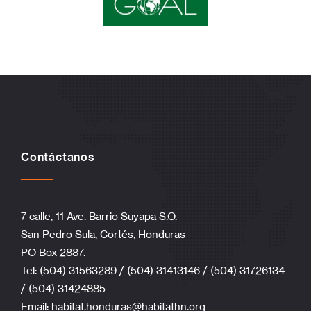
Contáctanos
7 calle, 11 Ave. Barrio Suyapa S.O.
San Pedro Sula, Cortés, Honduras
PO Box 2887.
Tel: (504) 31563289 / (504) 31413146 / (504) 31726134
/ (504) 31424885
Email:
habitat.honduras@habitathn.org