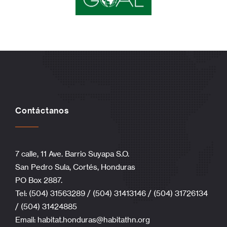
Contáctanos
7 calle, 11 Ave. Barrio Suyapa S.O.
San Pedro Sula, Cortés, Honduras
PO Box 2887.
Tel: (504) 31563289 / (504) 31413146 / (504) 31726134
/ (504) 31424885
Email:
habitat.honduras@habitathn.org