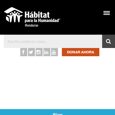
Inicio – Hábitat para l
DONAR AHORA
Blog