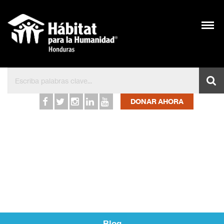
Inicio – Hábitat para l
DONAR AHORA
Blog