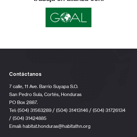
Contáctanos
7 calle, 11 Ave. Barrio Suyapa S.O.
San Pedro Sula, Cortés, Honduras
PO Box 2887.
Tel: (504) 31563289 / (504) 31413146 / (504) 31726134
/ (504) 31424885
Email:
habitat.honduras@habitathn.org