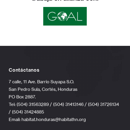
Contáctanos
7 calle, 11 Ave. Barrio Suyapa S.O.
San Pedro Sula, Cortés, Honduras
PO Box 2887.
Tel: (504) 31563289 / (504) 31413146 / (504) 31726134
/ (504) 31424885
Email:
habitat.honduras@habitathn.org