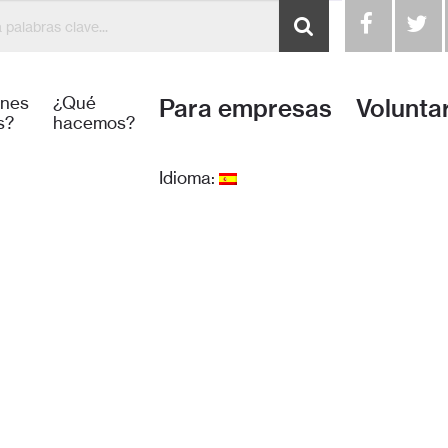
énes
¿Qué
Para empresas
Volunta
s?
hacemos?
Idioma: