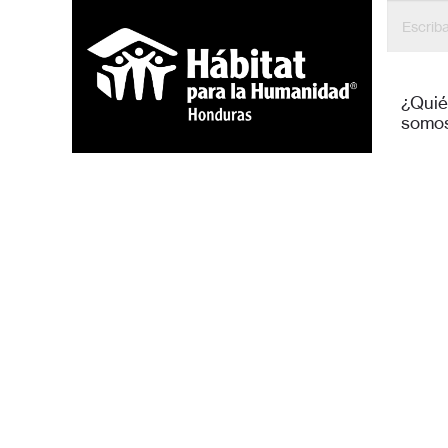
¿Qui
somo