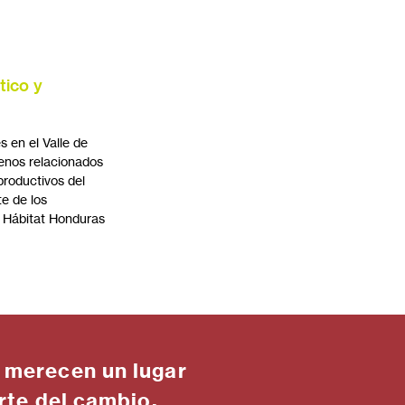
tico y
s en el Valle de
enos relacionados
productivos del
te de los
o Hábitat Honduras
 merecen un lugar
rte del cambio.