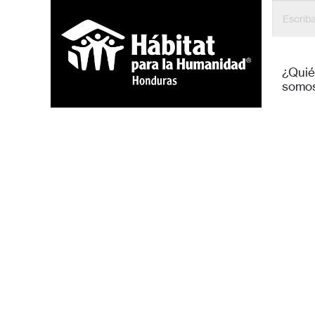
¿Qui
somo