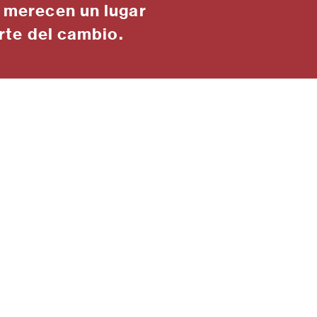
 merecen un lugar
rte del cambio.
 para la Humanidad Honduras trabaja en alia