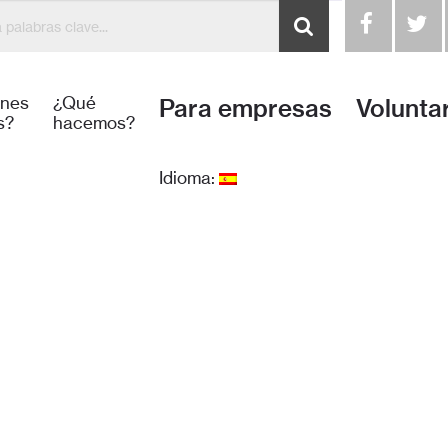
énes
¿Qué
Para empresas
Volunta
s?
hacemos?
Idioma: