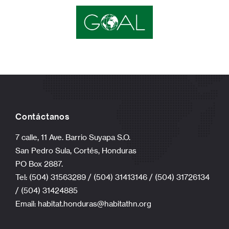
Contáctanos
7 calle, 11 Ave. Barrio Suyapa S.O.
San Pedro Sula, Cortés, Honduras
PO Box 2887.
Tel: (504) 31563289 / (504) 31413146 / (504) 31726134
/ (504) 31424885
Email:
habitat.honduras@habitathn.org