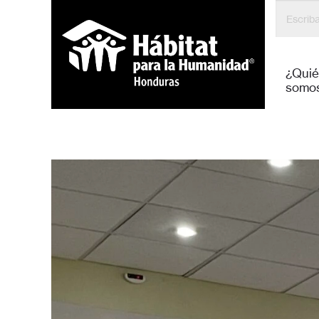
Hábitat
¿Qui
somo