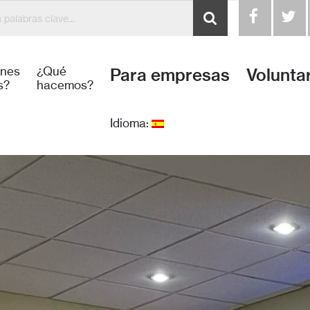
 para la Humanidad Honduras construye y mejora viviendas j
énes
¿Qué
Para empresas
Volunta
s?
hacemos?
Idioma: