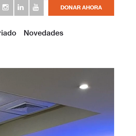
DONAR AHORA
unto a familias de bajos ingresos. Conozca nuestros progr
riado
Novedades