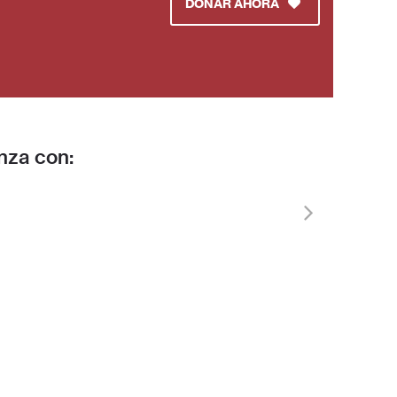
DONAR AHORA
nza con:
ad
Historias