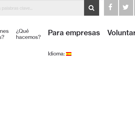
énes
¿Qué
Para empresas
Volunta
s?
hacemos?
Idioma: