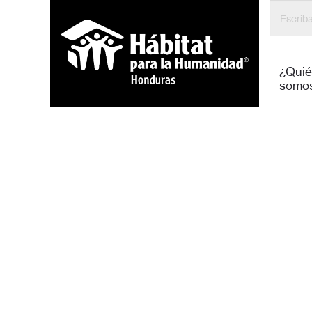
¿Qui
somo