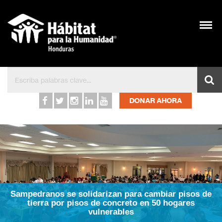
DONAR AHORA
Sampedranos se solidarizan para cambiar pisos de
tierra por pisos de concreto en 50 hogares
vulnerables