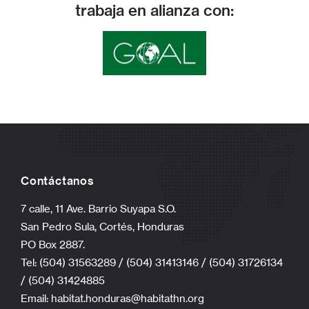
trabaja en alianza con:
Contáctanos
7 calle, 11 Ave. Barrio Suyapa S.O.
San Pedro Sula, Cortés, Honduras
PO Box 2887.
Tel: (504) 31563289 / (504) 31413146 / (504) 31726134
/ (504) 31424885
Email:
habitat.honduras@habitathn.org