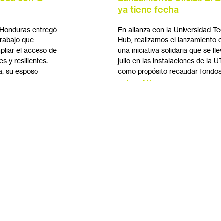
ya tiene fecha
 Honduras entregó
En alianza con la Universidad T
trabajo que
Hub, realizamos el lanzamiento of
pliar el acceso de
una iniciativa solidaria que se l
s y resilientes.
julio en las instalaciones de la 
a, su esposo
como propósito recaudar fondos
Leer Más
2
3
1
ado global