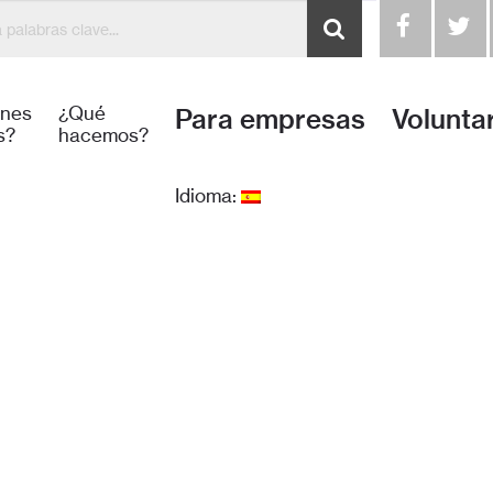
 para la Humanidad Honduras construye y mejora viviendas j
énes
¿Qué
Para empresas
Volunta
s?
hacemos?
Idioma: