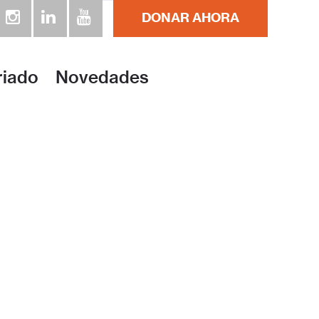
DONAR AHORA
unto a familias de bajos ingresos. Conozca nuestros progr
riado
Novedades