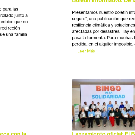
Boletín informativo: De
e para las
Presentamos nuestro boletín inf
rollado junto a
seguro”, una publicación que re
cambios que no
resiliencia climática y solucione
red recién
afectadas por desastres. Hay e
ue una familia
pasa la tormenta. Para muchas fa
perdida, en el alquiler imposible,
Leer Más
eca con la
Lanzamiento oficial: El 