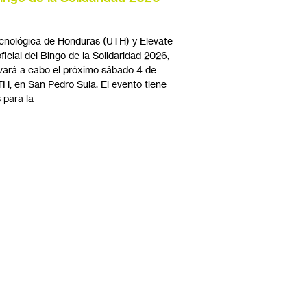
ecnológica de Honduras (UTH) y Elevate
icial del Bingo de la Solidaridad 2026,
levará a cabo el próximo sábado 4 de
UTH, en San Pedro Sula. El evento tiene
 para la
4
19
20
21
…