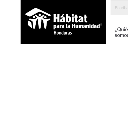
Hábitat
¿Qui
somo