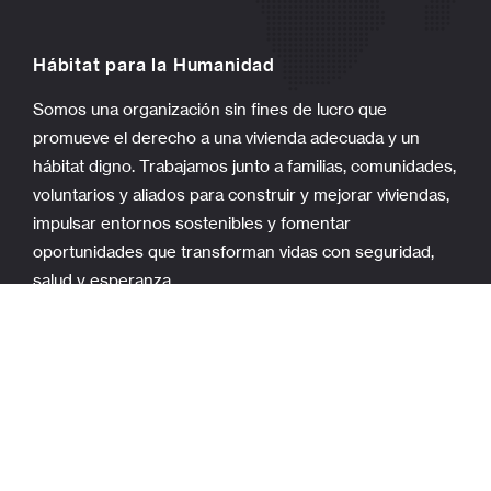
Hábitat para la Humanidad
Somos una organización sin fines de lucro que
promueve el derecho a una vivienda adecuada y un
hábitat digno. Trabajamos junto a familias, comunidades,
voluntarios y aliados para construir y mejorar viviendas,
impulsar entornos sostenibles y fomentar
oportunidades que transforman vidas con seguridad,
salud y esperanza.
Historias
Conoce las historias de nuestros aliados y de las
familias que, con esfuerzo y esperanza, construyen una
vivienda digna. Descubre cómo la solidaridad y el
trabajo conjunto están transformando vidas y