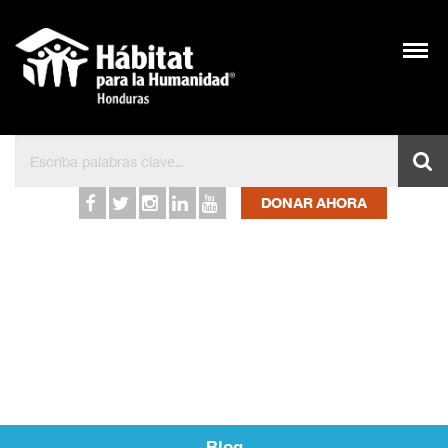
Inicio – Hábitat para l
DONAR AHORA
Blog