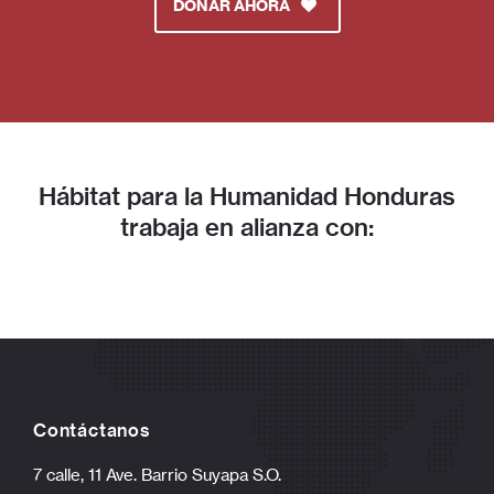
existente en Honduras, que oscila alrededor del 61.9%,
Hábitat para la Humanidad continúa trabajando para
facilitar el acceso de la población hondureña a una vivienda
adecuada. En tal sentido, este sábado 18 de mayo entregó
12 viviendas de interés social a igual número de
Leer Más
1
2
3
5
6
4
¿Crees que todas las personas
merecen un lugar digno para vivir?
Únete y sé parte del cambio.