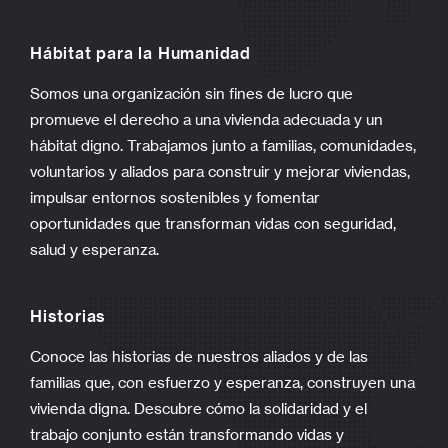
Contáctanos
7 calle, 11 Ave. Barrio Suyapa S.O.
San Pedro Sula, Cortés, Honduras
PO Box 2887.
Tel: (504) 31563289 / (504) 31413146 / (504) 31726134
/ (504) 31424885
Email:
habitat.honduras@habitathn.org
Preguntas frecuentes
Se ofrece aquí respuesta a una selección de las
preguntas más frecuentes.
Leer más
Si usted necesita un recibo para exención de
impuestos en
USA,
por favor donar por la página