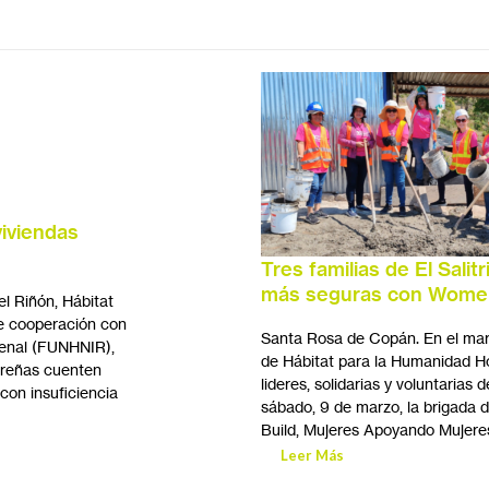
iviendas
Tres familias de El Salit
más seguras con Women
l Riñón, Hábitat
e cooperación con
Santa Rosa de Copán. En el marc
Renal (FUNHNIR),
de Hábitat para la Humanidad H
dureñas cuenten
lideres, solidarias y voluntarias 
con insuficiencia
sábado, 9 de marzo, la brigada
Build, Mujeres Apoyando Mujeres
Leer Más