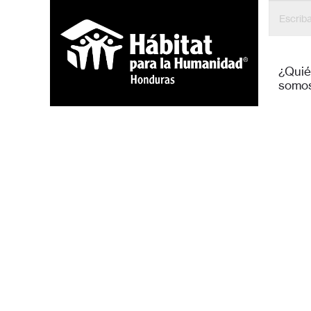
¿Qui
somo