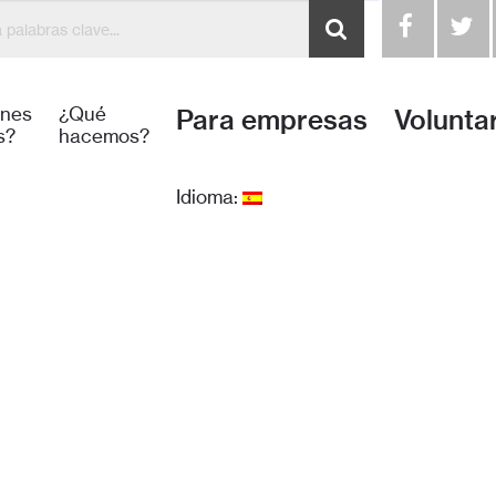
énes
¿Qué
Para empresas
Volunta
s?
hacemos?
Idioma: